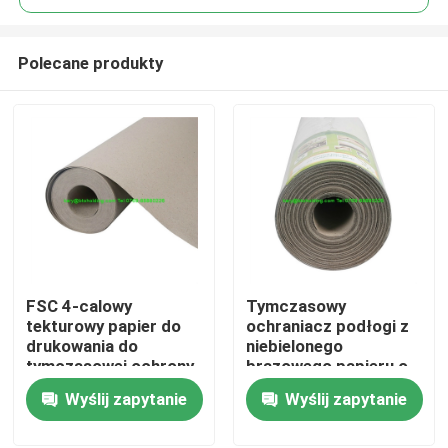
Polecane produkty
FSC 4-calowy
Tymczasowy
Dom
tekturowy papier do
ochraniacz podłogi z
drukowania do
niebielonego
tymczasowej ochrony
brązowego papieru o
Produkty
drzwi
grubości 1,0 mm
Wyślij zapytanie
Wyślij zapytanie
O nas