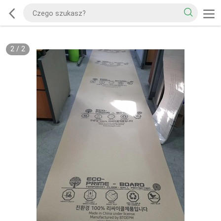
2
/
2