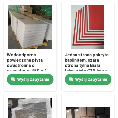
Wycieczka po fabryce
Kontrola jakości
Skontaktuj się z nami
Wodoodporna
Jedna strona pokryta
powleczona płyta
kaolinitem, szara
Poprosić o wycenę
dwustronna o
strona tylna Biała
gramaturze 450 g /
tylna płyta C1S Ivory
m2, szara, tylna do
Board
Wyślij zapytanie
Wyślij zapytanie
broszury
Papier ochronny do podłóg
Tymczasowa rolka zabezpieczająca podłogę
Ochrona podłogi z papieru kraft