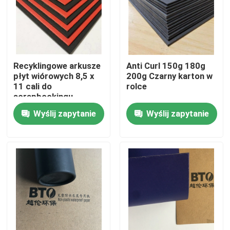
Wycieczka po fabryce
Kontrola jakości
Recyklingowe arkusze
Anti Curl 150g 180g
płyt wiórowych 8,5 x
200g Czarny karton w
11 cali do
rolce
Skontaktuj się z nami
scrapbookingu
Wyślij zapytanie
Wyślij zapytanie
Poprosić o wycenę
Papier ochronny do podłóg
Tymczasowa rolka zabezpieczająca podłogę
Ochrona podłogi z papieru kraft