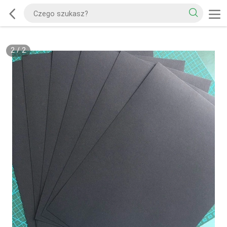
2
/
2