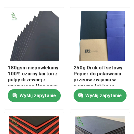
180gsm niepowlekany
250g Druk offsetowy
100% czarny karton z
Papier do pakowania
pulpy drzewnej z
przeciw zwijaniu w
pierwszego tłoczenia
czarnym tekturze
Dom
Wyślij zapytanie
Wyślij zapytanie
Produkty
O nas