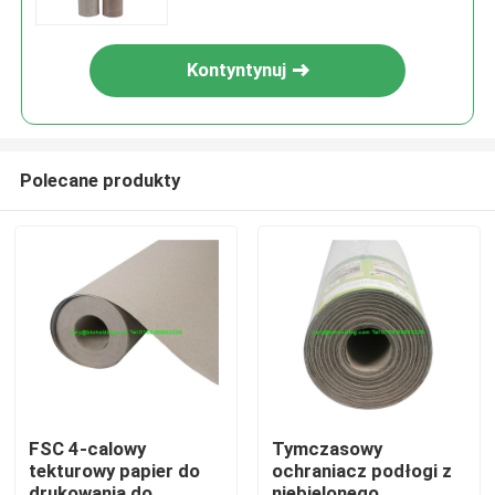
Kontyntynuj
Polecane produkty
Dom
Produkty
FSC 4-calowy
Tymczasowy
tekturowy papier do
ochraniacz podłogi z
O nas
drukowania do
niebielonego