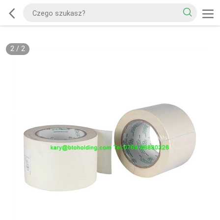
2
/
2