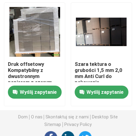
Papier budowlany do pokrywania podłóg
Papier do drukowania na kartonie
Wodoodporne arkusze podłogowe
Druk offsetowy
Szara tektura o
Kompatybilny z
grubości 1,5 mm 2,0
Tymczasowe pokrycie podłogowe ochronne
dwustronnym
mm Anti Curl do
papierem z szarym
pakowania
tyłem
Wyślij zapytanie
Wyślij zapytanie
Czarny papier tekturowy
Oddychająca taśma klejąca
Dom
O nas
Skontaktuj się z nami
Desktop Site
Sitemap
Privacy Policy
Pakowanie papieru w rolce