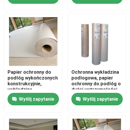
Produkty
Papier ochronny do podłóg
Tymczasowa rolka zabezpieczająca podłogę
Ochrona podłogi z papieru kraft
Papier ochronny do
Ochronna wykładzina
podłóg wykończonych
podłogowa, papier
konstrukcyjnie,
ochronny do podłóg o
wykładzina
dużej wytrzymałości
Papier budowlany do pokrywania podłóg
podłogowa o
Wyślij zapytanie
Wyślij zapytanie
powierzchni 317 m2
Papier do drukowania na kartonie
Wodoodporne arkusze podłogowe