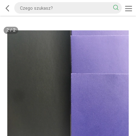
2
/
2