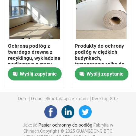
Tymczasowe pokrycie podłogowe ochronne
Czarny papier tekturowy
Ochrona podłóg z
Produkty do ochrony
twardego drewna z
podłóg w ciężkich
Oddychająca taśma klejąca
recyklingu, wykładzina
budynkach,
podłogowa z masy
tymczasowa rolka do
celulozowej
ochrony podłóg
Pakowanie papieru w rolce
Wyślij zapytanie
Wyślij zapytanie
Czarny papier powlekany
Dom
O nas
Skontaktuj się z nami
Desktop Site
Kolorowe rolki papieru
Jakość
Papier ochronny do podłóg
Fabryka w
Papier z tektury makulaturowej
Chinach.Copyright © 2025 GUANGDONG BTO