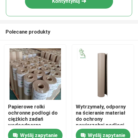
Kontyntynuj
Polecane produkty
Dom
Papierowe rolki
Wytrzymały, odporny
ochronne podłogi do
na ścieranie materiał
O nas
ciężkich zadań
do ochrony
wodoodporne,
powierzchni podłogi,
poddane recyklingowi
papier do ochrony
Wyślij zapytanie
Wyślij zapytanie
Łączność
do budowy
podłogi