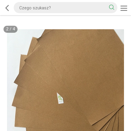
2
/
4