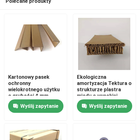
Polecane produkty
Kartonowy pasek
Ekologiczna
ochronny
amortyzacja Tektura o
wielokrotnego użytku
strukturze plastra
o grubości 4 mm
miodu o wysokiej
Dom
wytrzymałości
Wyślij zapytanie
Wyślij zapytanie
O nas
Łączność