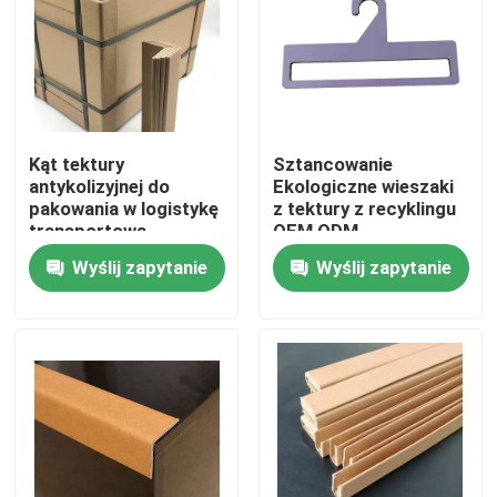
Produkty
Papier ochronny do podłóg
Kąt tektury
Sztancowanie
antykolizyjnej do
Ekologiczne wieszaki
Tymczasowa rolka zabezpieczająca podłogę
pakowania w logistykę
z tektury z recyklingu
transportową
OEM ODM
Wyślij zapytanie
Wyślij zapytanie
Ochrona podłogi z papieru kraft
Papier budowlany do pokrywania podłóg
Papier do drukowania na kartonie
Wodoodporne arkusze podłogowe