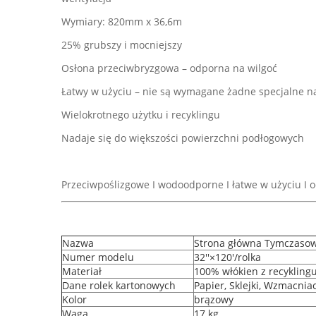
Wymiary: 820mm x 36,6m
25% grubszy i mocniejszy
Osłona przeciwbryzgowa – odporna na wilgoć
Łatwy w użyciu – nie są wymagane żadne specjalne n
Wielokrotnego użytku i recyklingu
Nadaje się do większości powierzchni podłogowych
Przeciwpoślizgowe I wodoodporne I łatwe w użyciu I 
Nazwa
Strona główna Tymczasow
Numer modelu
32''×120'/rolka
Materiał
100% włókien z recykling
Dane rolek kartonowych
Papier, Sklejki, Wzmacnia
Kolor
brązowy
Waga
17 kg