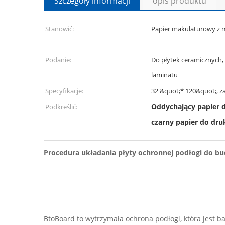
Szczegóły informacji
opis produktu
Stanowić:
Papier makulaturowy z m
Podanie:
Do płytek ceramicznych,
laminatu
Specyfikacje:
32 &quot;* 120&quot;, z
Oddychający papier 
Podkreślić:
czarny papier do dr
Procedura układania płyty ochronnej podłogi do b
BtoBoard to wytrzymała ochrona podłogi, która jest