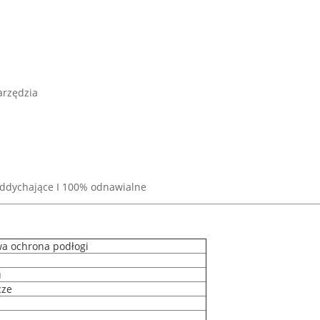
arzędzia
oddychające I 100% odnawialne
a ochrona podłogi
u
cze