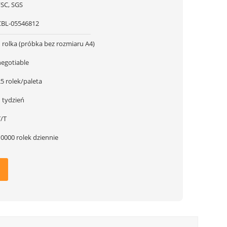
FSC, SGS
CBL-05546812
1 rolka (próbka bez rozmiaru A4)
negotiable
5 rolek/paleta
 tydzień
T/T
10000 rolek dziennie