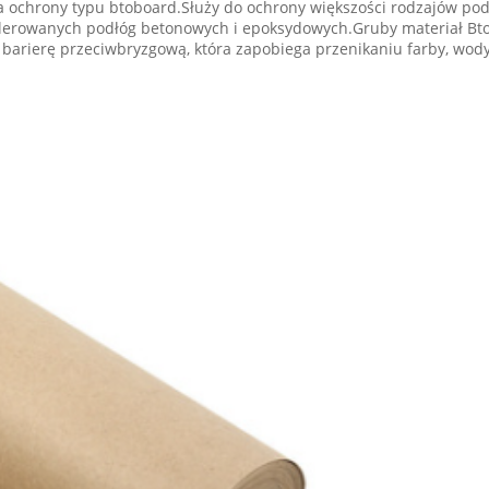
 ochrony typu btoboard.Służy do ochrony większości rodzajów pod
olerowanych podłóg betonowych i epoksydowych.Gruby materiał Bt
 barierę przeciwbryzgową, która zapobiega przenikaniu farby, wod