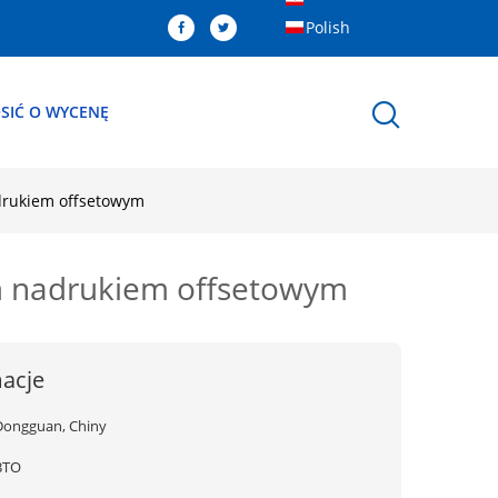
Polish
SIĆ O WYCENĘ
drukiem offsetowym
ym nadrukiem offsetowym
acje
Dongguan, Chiny
BTO