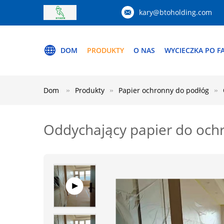
kary@btoholding.com
DOM
PRODUKTY
O NAS
WYCIECZKA PO F
Dom
Produkty
Papier ochronny do podłóg
Oddychający papier do och