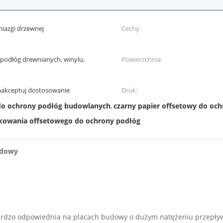
iazgi drzewnej
Cechy:
 podłóg drewnianych, winylu,
Powierzchnia:
aakceptuj dostosowanie
Druk:
do ochrony podłóg budowlanych
czarny papier offsetowy do oc
,
ukowania offsetowego do ochrony podłóg
udowy
 bardzo odpowiednia na placach budowy o dużym natężeniu przepły