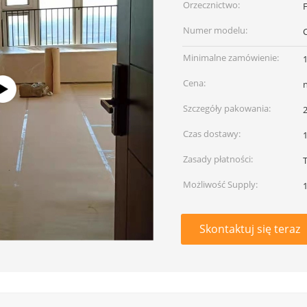
Orzecznictwo:
Numer modelu:
Minimalne zamówienie:
Cena:
Szczegóły pakowania:
2
Czas dostawy:
1
Zasady płatności:
Możliwość Supply:
Skontaktuj się teraz