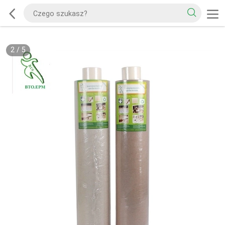
2
/
5