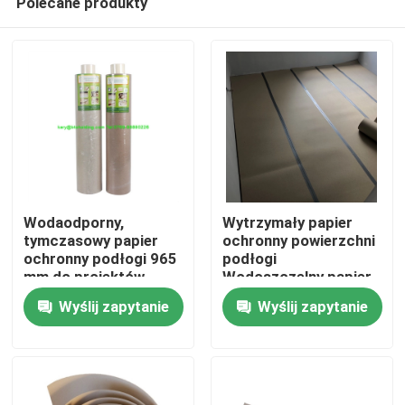
Polecane produkty
Wodaodporny,
Wytrzymały papier
tymczasowy papier
ochronny powierzchni
ochronny podłogi 965
podłogi
mm do projektów
Wodoszczelny papier
Dom
budowlanych
budowlany 23X23X97
Wyślij zapytanie
Wyślij zapytanie
Cm
O nas
Łączność