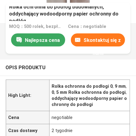
Rolka ochronna do podłóg budowlanych,
oddychający wodoodporny papier ochronny do
podłóg
MOQ：500 rolek, bezpłatna próbka formatu A4
Cena：negotiable
Najlepsza cena
Skontaktuj się z
nami
OPIS PRODUKTU
Rolka ochronna do podłogi 0
,
9 mm
,
0
,
5 mm Rolka ochronna do podłogi
,
High Light:
oddychający wodoodporny papier o
chronny do podłogi
Cena
negotiable
Czas dostawy
2 tygodnie