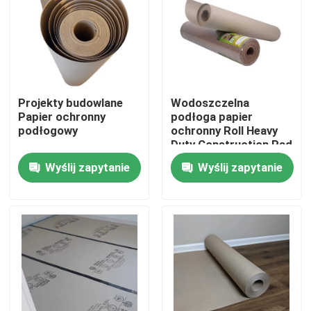
Produkty
Papier ochronny do podłóg
Projekty budowlane
Wodoszczelna
Papier ochronny
podłoga papier
Tymczasowa rolka zabezpieczająca podłogę
podłogowy
ochronny Roll Heavy
Duty Construction Pad
23X23X82 Cm
Wyślij zapytanie
Wyślij zapytanie
Ochrona podłogi z papieru kraft
Papier budowlany do pokrywania podłóg
Papier do drukowania na kartonie
Wodoodporne arkusze podłogowe