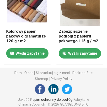
Papier budowlany do pokrywania podłóg
Papier do drukowania na kartonie
Kolorowy papier
Zabezpieczenie
pakowy o gramaturze
podłogi z papieru
120 g / m2
pakowego 115 g / m2
Wodoodporne arkusze podłogowe
Wyślij zapytanie
Wyślij zapytanie
Tymczasowe pokrycie podłogowe ochronne
Czarny papier tekturowy
Dom
O nas
Skontaktuj się z nami
Desktop Site
Sitemap
Privacy Policy
Oddychająca taśma klejąca
Jakość
Papier ochronny do podłóg
Fabryka w
Pakowanie papieru w rolce
Chinach.Copyright © 2026 GUANGDONG BTO