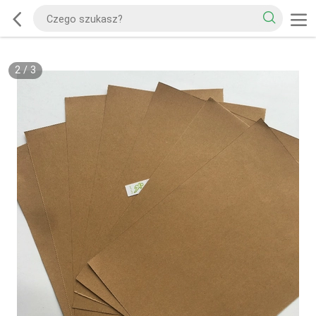
2
/
3