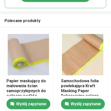
Polecane produkty
Dom
Papier maskujący do
Samochodowa folia
malowania ścian
powlekająca Kraft
samoprzylepnych do
Masking Paper
Produkty
ochrony podłóg
Dekoracyjna osłona
ochronna
Wyślij zapytanie
Wyślij zapytanie
O nas