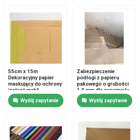
Wycieczka po fabryce
Kontrola jakości
Skontaktuj się z nami
55cm x 15m
Zabezpieczenie
Poprosić o wycenę
Dekoracyjny papier
podłogi z papieru
maskujący do ochrony
pakowego o grubości
izolacji mebli
1,0 mm dla przemysłu
budowlanego
Papier ochronny do podłóg
Wyślij zapytanie
Wyślij zapytanie
Tymczasowa rolka zabezpieczająca podłogę
Ochrona podłogi z papieru kraft