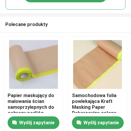
Polecane produkty
Dom
Papier maskujący do
Samochodowa folia
malowania ścian
powlekająca Kraft
samoprzylepnych do
Masking Paper
O nas
ochrony podłóg
Dekoracyjna osłona
ochronna
Wyślij zapytanie
Wyślij zapytanie
Łączność