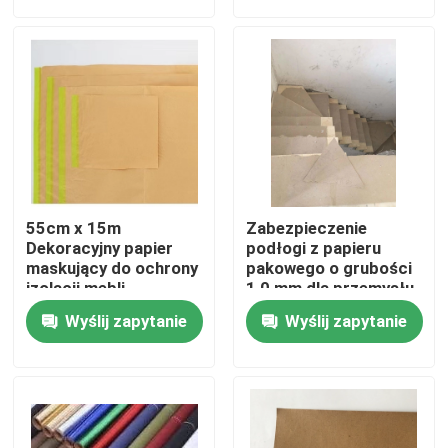
Produkty
Papier ochronny do podłóg
Tymczasowa rolka zabezpieczająca podłogę
55cm x 15m
Zabezpieczenie
Ochrona podłogi z papieru kraft
Dekoracyjny papier
podłogi z papieru
maskujący do ochrony
pakowego o grubości
izolacji mebli
1,0 mm dla przemysłu
budowlanego
Papier budowlany do pokrywania podłóg
Wyślij zapytanie
Wyślij zapytanie
Papier do drukowania na kartonie
Wodoodporne arkusze podłogowe