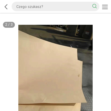
2
/
3