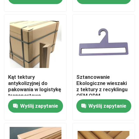
Produkty
Papier ochronny do podłóg
Tymczasowa rolka zabezpieczająca podłogę
Ochrona podłogi z papieru kraft
Kąt tektury
Sztancowanie
antykolizyjnej do
Ekologiczne wieszaki
pakowania w logistykę
z tektury z recyklingu
transportową
OEM ODM
Papier budowlany do pokrywania podłóg
Wyślij zapytanie
Wyślij zapytanie
Papier do drukowania na kartonie
Wodoodporne arkusze podłogowe