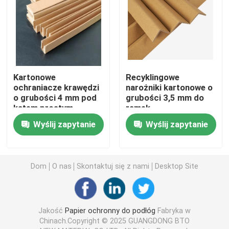
Tymczasowe pokrycie podłogowe ochronne
Czarny papier tekturowy
Kartonowe
Recyklingowe
ochraniacze krawędzi
narożniki kartonowe o
Oddychająca taśma klejąca
o grubości 4 mm pod
grubości 3,5 mm do
kątem prostym
ramek
Pakowanie papieru w rolce
Wyślij zapytanie
Wyślij zapytanie
Czarny papier powlekany
Dom
O nas
Skontaktuj się z nami
Desktop Site
Kolorowe rolki papieru
Jakość
Papier ochronny do podłóg
Fabryka w
Papier z tektury makulaturowej
Chinach.Copyright © 2025 GUANGDONG BTO