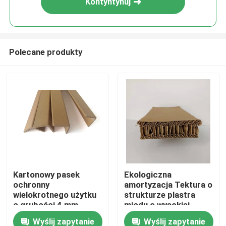
Kontyntynuj
Polecane produkty
Dom
Kartonowy pasek
Ekologiczna
ochronny
amortyzacja Tektura o
O nas
wielokrotnego użytku
strukturze plastra
o grubości 4 mm
miodu o wysokiej
wytrzymałości
Wyślij zapytanie
Wyślij zapytanie
Łączność