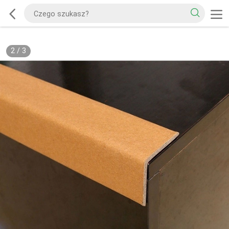
2
/
3